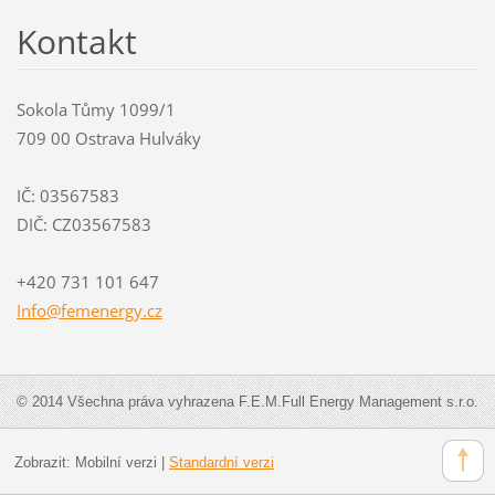
Kontakt
Sokola Tůmy 1099/1
709 00 Ostrava Hulváky
IČ: 03567583
DIČ: CZ03567583
+420 731 101 647
Info@fem
energy.c
z
© 2014 Všechna práva vyhrazena F.E.M.Full Energy Management s.r.o.
Zobrazit:
Mobilní verzi
|
Standardní verzi