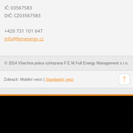
IČ: 03567583
DIČ: CZ03567583
+420 731 101 647
Info@fem
energy.c
z
© 2014 Všechna práva vyhrazena F.E.M.Full Energy Management s.r.o.
Zobrazit:
Mobilní verzi
|
Standardní verzi